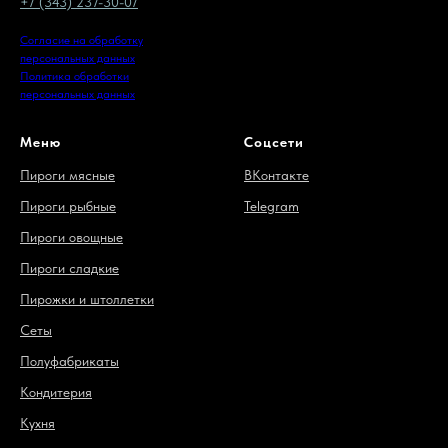
+7 (343) 237-30-07
Согласие на обработку
персональных данных
Политика обработки
персональных данных
Меню
Соцсети
Пироги мясные
ВКонтакте
Пироги рыбные
Telegram
Пироги овощные
Пироги сладкие
Пирожки и штоллетки
Сеты
Полуфабрикаты
Кондитерия
Кухня