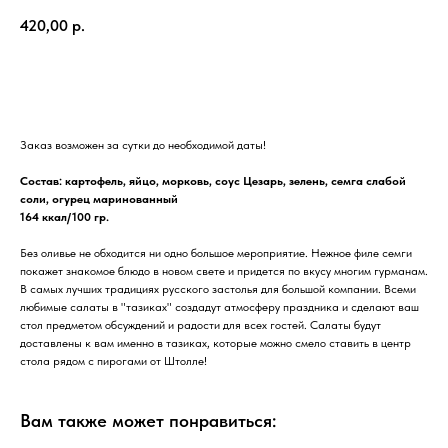
420,00
р.
В корзину
Заказ возможен за сутки до необходимой даты!
Состав: картофель, яйцо, морковь, соус Цезарь, зелень, семга слабой
соли, огурец маринованный
164 ккал/100 гр.
Без оливье не обходится ни одно большое мероприятие. Нежное филе семги
покажет знакомое блюдо в новом свете и придется по вкусу многим гурманам.
В самых лучших традициях русского застолья для большой компании. Всеми
любимые салаты в "тазиках" создадут атмосферу праздника и сделают ваш
стол предметом обсуждений и радости для всех гостей. Салаты будут
доставлены к вам именно в тазиках, которые можно смело ставить в центр
стола рядом с пирогами от Штолле!
Вам также может понравиться: