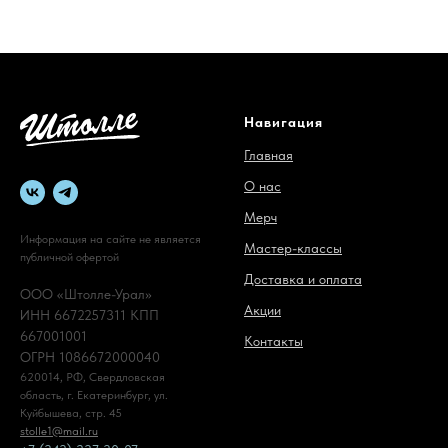
Навигация
Главная
О нас
Мерч
Информация на сайте не является
Мастер-классы
публичной офертой
Доставка и оплата
ООО «Штолле-Урал»
Акции
ИНН 6672257311 КПП
667001001
Контакты
ОГРН 1086672000040
620014, РФ, Свердловская
область, г. Екатеринбург, ул.
Куйбышева, стр. 45
stolle1@mail.ru