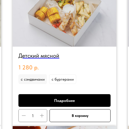
Детский мясной
1 280
р.
с сэндвичами
с бургерами
Подробнее
В корзину