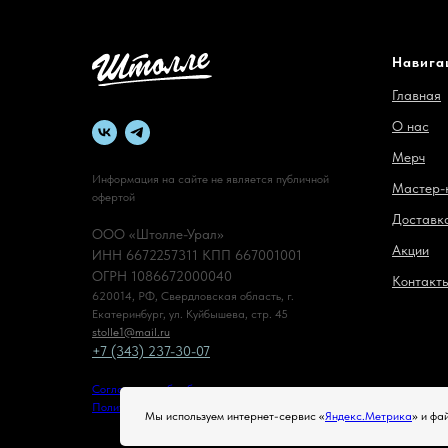
Навига
Главная
О нас
Мерч
Информация на сайте не является публичной
Мастер-
офертой
Доставка
ООО «Штолле-Урал»
Акции
ИНН 6672257311 КПП 667001001
ОГРН 1086672000040
Контакт
620014, РФ, Свердловская область, г.
Екатеринбург, ул. Куйбышева, стр. 45
stolle1@mail.ru
+7 (343) 237-30-07
Согласие на обработку персональных данных
Политика обработки персональных данных
Мы используем интернет-сервис «
Яндекс.Метрика
» и фа