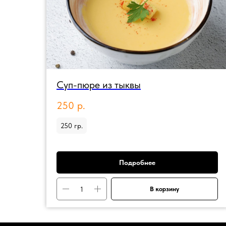
Суп-пюре из тыквы
250
р.
250 гр.
Подробнее
В корзину