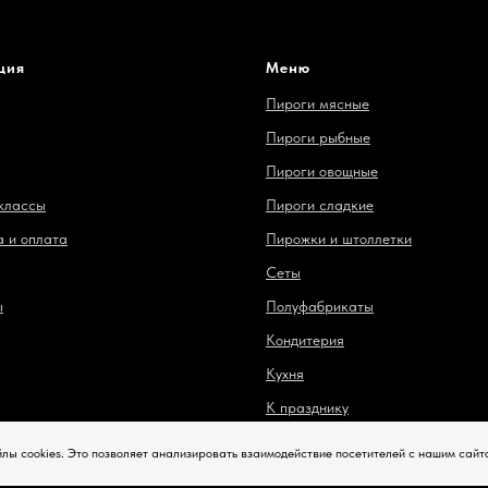
ция
Меню
Пироги мясные
Пироги рыбные
Пироги овощные
классы
Пироги сладкие
 и оплата
Пирожки и штоллетки
Сеты
ы
Полуфабрикаты
Кондитерия
Кухня
К празднику
Напитки
йлы cookies. Это позволяет анализировать взаимодействие посетителей с нашим сай