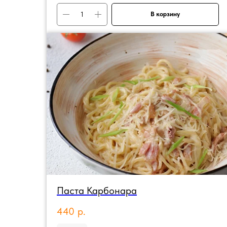
В корзину
Паста Карбонара
440
р.