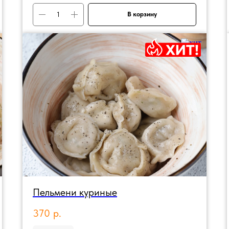
В корзину
Пельмени куриные
370
р.