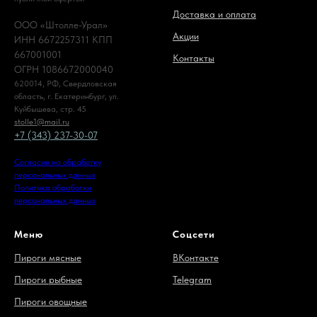
Доставка и оплата
ООО «Штолле-Урал»
Акции
ИНН 6672257311 КПП
667001001
Контакты
ОГРН 1086672000040
620014, РФ, Свердловская
область, г. Екатеринбург, ул.
Куйбышева, стр. 45
stolle1@mail.ru
+7 (343) 237-30-07
Согласие на обработку
персональных данных
Политика обработки
персональных данных
Меню
Соцсети
Пироги мясные
ВКонтакте
Пироги рыбные
Telegram
Пироги овощные