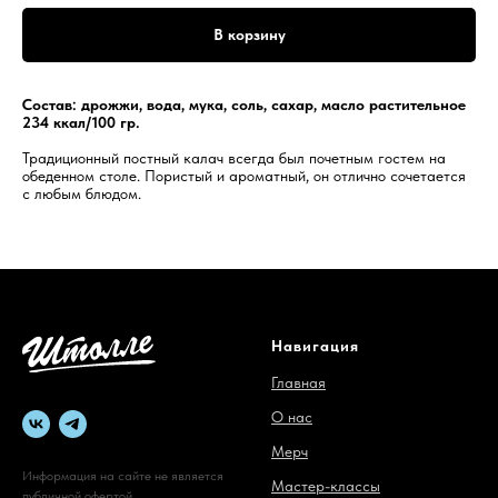
В корзину
Состав: дрожжи, вода, мука, соль, сахар, масло растительное
234 ккал/100 гр.
Традиционный постный калач всегда был почетным гостем на
обеденном столе. Пористый и ароматный, он отлично сочетается
с любым блюдом.
Навигация
Главная
О нас
Мерч
Информация на сайте не является
Мастер-классы
публичной офертой