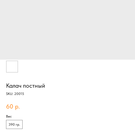
Калач постный
SKU:
20015
60
р.
Вес
390 гр.