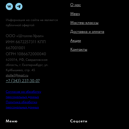
О нас
Мерч
Информация на сайте не является
Мастер-классы
публичной офертой
Доставка и оплата
ООО «Штолле-Урал»
Акции
ИНН 6672257311 КПП
667001001
Контакты
ОГРН 1086672000040
620014, РФ, Свердловская
область, г. Екатеринбург, ул.
Куйбышева, стр. 45
stolle1@mail.ru
+7 (343) 237-30-07
Согласие на обработку
персональных данных
Политика обработки
персональных данных
Меню
Соцсети