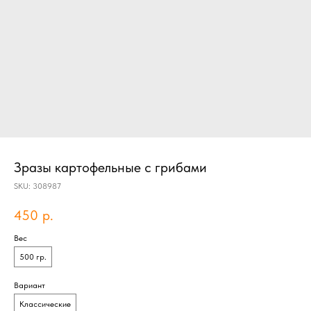
Зразы картофельные с грибами
SKU:
308987
450
р.
Вес
500 гр.
Вариант
Классические