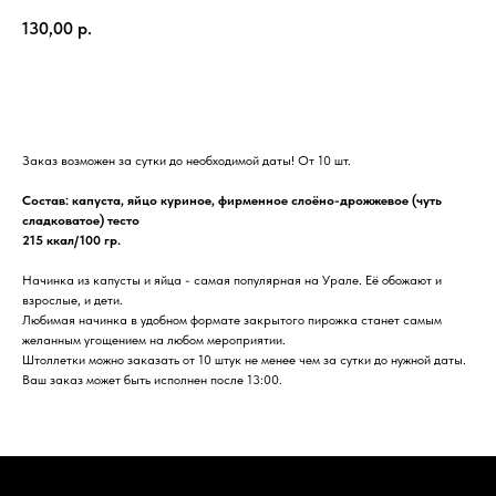
130,00
р.
В корзину
Заказ возможен за сутки до необходимой даты! От 10 шт.
Состав: капуста, яйцо куриное, фирменное слоёно-дрожжевое (чуть
сладковатое) тесто
215 ккал/100 гр.
Начинка из капусты и яйца - самая популярная на Урале. Её обожают и
взрослые, и дети.
Любимая начинка в удобном формате закрытого пирожка станет самым
желанным угощением на любом мероприятии.
Штоллетки можно заказать от 10 штук не менее чем за сутки до нужной даты.
Ваш заказ может быть исполнен после 13:00.