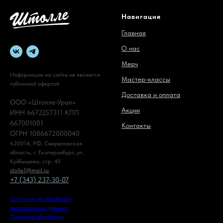
Навигация
Главная
О нас
Мерч
Информация на сайте не является
Мастер-классы
публичной офертой
Доставка и оплата
ООО «Штолле-Урал»
Акции
ИНН 6672257311 КПП
667001001
Контакты
ОГРН 1086672000040
620014, РФ, Свердловская
область, г. Екатеринбург, ул.
Куйбышева, стр. 45
stolle1@mail.ru
+7 (343) 237-30-07
Согласие на обработку
персональных данных
Политика обработки