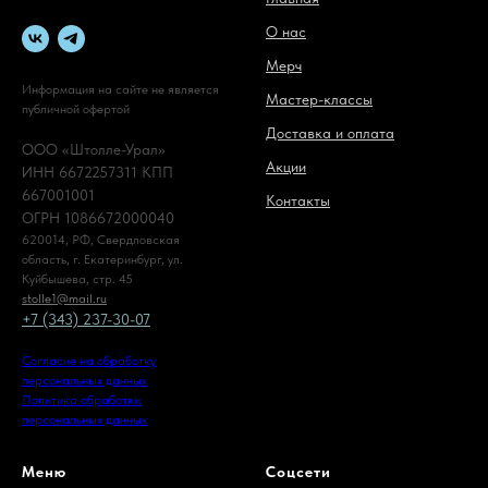
О нас
Мерч
Информация на сайте не является
Мастер-классы
публичной офертой
Доставка и оплата
ООО «Штолле-Урал»
Акции
ИНН 6672257311 КПП
667001001
Контакты
ОГРН 1086672000040
620014, РФ, Свердловская
область, г. Екатеринбург, ул.
Куйбышева, стр. 45
stolle1@mail.ru
+7 (343) 237-30-07
Согласие на обработку
персональных данных
Политика обработки
персональных данных
Меню
Соцсети