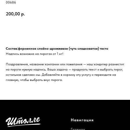
00686
200,00
р.
В корзину
Состав:фирменное слоёно-дрожжевое (чуть сладковатое) тесто
Надпись возможна на пирогах от 1 кг!
Поздравления, название компании или пожелания — наш кондитер разместит
на пироге нужную надпись. Ваша задача — придумать текст и выбрать пирог,
остальное сделаем мы. Добавляйте в корзину эту услугу и переходите на
главную, чтобы выбрать вкус пирога.
Навигация
Главная