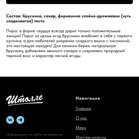
Состав: брусника, сахар, фирменное слоёно-дрожжевое (чуть
сладковатое) тесто
Пирог в форме сердца всегда дарит только положительные
эмоции! Пирог из целых ягод брусники влюбляет в себя с первого
кусочка, а для любителей умеренно сладкого вкуса с кислинкой,
это настоящая находка! Для начинки берем натуральную
бруснику, добавляем немного сахара и сохраняем природный
терпкий вкус и характер лесной ягоды.
Навигация
Главная
О нас
Мерч
Информация на сайте не является
Мастер-классы