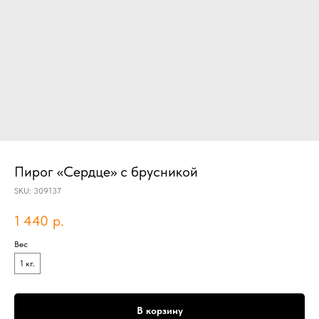
Пирог «Сердце» с брусникой
SKU:
309137
1 440
р.
Вес
1 кг.
В корзину