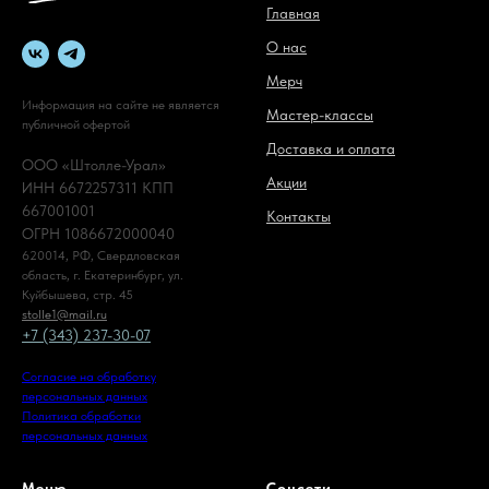
Главная
О нас
Мерч
Информация на сайте не является
Мастер-классы
публичной офертой
Доставка и оплата
ООО «Штолле-Урал»
Акции
ИНН 6672257311 КПП
667001001
Контакты
ОГРН 1086672000040
620014, РФ, Свердловская
область, г. Екатеринбург, ул.
Куйбышева, стр. 45
stolle1@mail.ru
+7 (343) 237-30-07
Согласие на обработку
персональных данных
Политика обработки
персональных данных
Меню
Соцсети