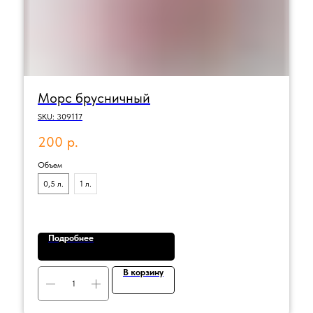
Морс брусничный
SKU:
309117
200
р.
Объем
0,5 л.
1 л.
Подробнее
В корзину