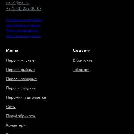
stolle1@mail.ru
+7 (343) 237-30-07
Согласие на обработку
персональных данных
Политика обработки
персональных данных
Меню
Соцсети
Пироги мясные
ВКонтакте
Пироги рыбные
Telegram
Пироги овощные
Пироги сладкие
Пирожки и штоллетки
Сеты
Полуфабрикаты
Кондитерия