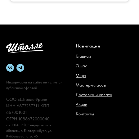
Навигация
Главная
О нас
Мерч
Информация на сайте не является
Мастер-классы
публичной офертой
Доставка и оплата
ООО «Штолле-Урал»
Акции
ИНН 6672257311 КПП
667001001
Контакты
ОГРН 1086672000040
620014, РФ, Свердловская
область, г. Екатеринбург, ул.
Куйбышева, стр. 45