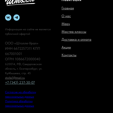
Главная
О нас
Мерч
Информация на сайте не является
Мастер-классы
публичной офертой
Доставка и оплата
ООО «Штолле-Урал»
Акции
ИНН 6672257311 КПП
667001001
Контакты
ОГРН 1086672000040
620014, РФ, Свердловская
область, г. Екатеринбург, ул.
Куйбышева, стр. 45
stolle1@mail.ru
+7 (343) 237-30-07
Согласие на обработку
персональных данных
Политика обработки
персональных данных