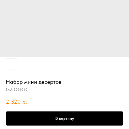
Набор мини десертов
SKU:
3094040
2 320
р.
В корзину