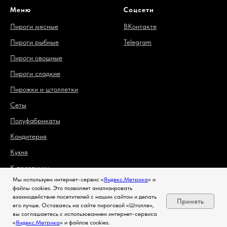
Меню
Соцсети
Пироги мясные
ВКонтакте
Пироги рыбные
Telegram
Пироги овощные
Пироги сладкие
Пирожки и штоллетки
Сеты
Полуфабрикаты
Кондитерия
Кухня
К празднику
Мы используем интернет-сервис «
Яндекс.Метрика
» и
Напитки
файлы cookies. Это позволяет анализировать
взаимодействие посетителей с нашим сайтом и делать
Принять
его лучше. Оставаясь на сайте пироговой «Штолле»,
вы соглашаетесь с использованием интернет-сервиса
«
Яндекс.Метрика
» и файлов cookies.