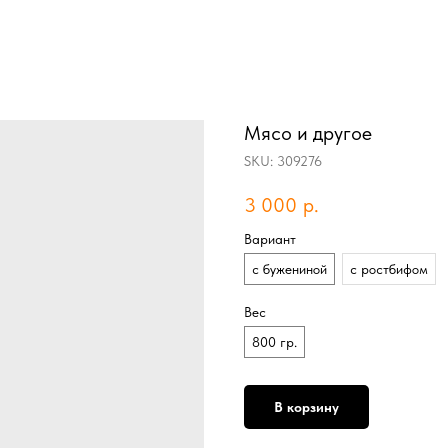
Мясо и другое
SKU:
309276
3 000
р.
Вариант
с бужениной
с ростбифом
Вес
800 гр.
В корзину