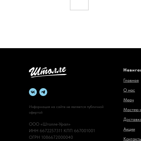
Навига
Главная
О нас
Мерч
Информация на сайте не является публичной
Мастер-
офертой
Доставка
ООО «Штолле-Урал»
Акции
ИНН 6672257311 КПП 667001001
ОГРН 1086672000040
Контакт