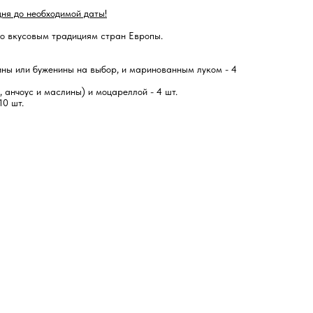
дня до необходимой даты!
по вкусовым традициям стран Европы.
ины или буженины на выбор, и маринованным луком - 4
 анчоус и маслины) и моцареллой - 4 шт.
10 шт.