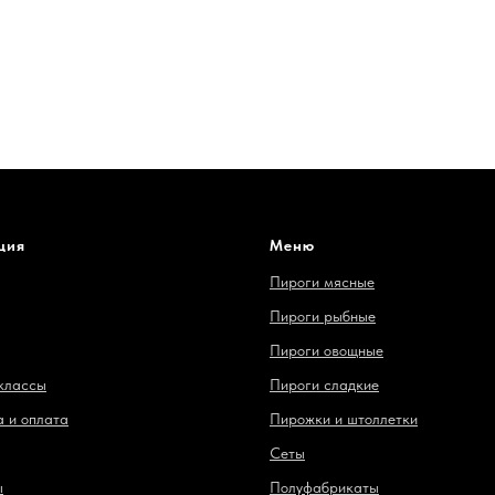
ция
Меню
Пироги мясные
Пироги рыбные
Пироги овощные
классы
Пироги сладкие
 и оплата
Пирожки и штоллетки
Сеты
ы
Полуфабрикаты